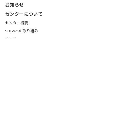
お知らせ
センターについて
センター概要
SDGsへの取り組み
情報館
アクセス
公益事業
環境科学セミナー
研究協力
地域への取り組み
国際交流活動
研究・社会連携
研究等の発表活動
外部委員会活動