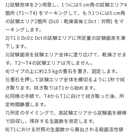
1)試験担体を2つ用意し、1つには5 cm角の試験エリア4
箇所 (T1～T4) をマーキングして、もう1つには5 cm角
の試験エリア2箇所 (Dc0：乾燥直後とDct：対照) をマ
ーキングします。
2)T1とDc0とDctの試験エリアに所定量の試験菌液を滴
下します。
3)試験菌液を試験エリア全体に塗り広げて、乾燥させま
す。T2～T4の試験エリアは汚しません。
4)ワイプの上に約2.5 kgの重石を置き、固定します。
5)重石を押して試験エリア全体を横切るように1秒で拭
き取ります。拭き取りはT1から始めます。
6)同様の手順で、T4からT1に向けて拭き取った後、所
定時間静置します。
7)所定のタイミングで、各試験エリアから試験菌を綿棒
で回収し、残存する生菌数を測定します。
8)T1における対照の生菌数から算出される殺菌活性値