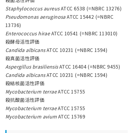
Staphylococcus aureus
ATCC 6538 (=NBRC 13276)
Pseudomonas aeruginosa
ATCC 15442 (=NBRC
13736)
Enterococcus hirae
ATCC 10541 (=NBRC 113010)
殺酵母活性評価
Candida albicans
ATCC 10231 (=NBRC 1594)
殺真菌活性評価
Aspergillus brasiliensis
ATCC 16404 (=NBRC 9455)
Candida albicans
ATCC 10231 (=NBRC 1594)
殺結核菌活性評価
Mycobacterium terrae
ATCC 15755
殺抗酸菌活性評価
Mycobacterium terrae
ATCC 15755
Mycobacterium avium
ATCC 15769