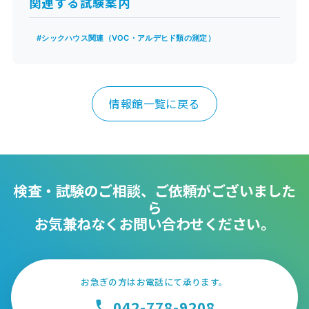
関連する試験案内
#シックハウス関連（VOC・アルデヒド類の測定）
情報館一覧に戻る
検査・試験のご相談、ご依頼がございました
ら
お気兼ねなくお問い合わせください。
お急ぎの方はお電話にて承ります。
042-778-9208
phone