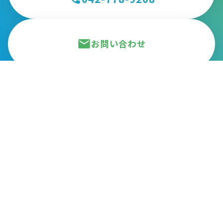
mail
お問い合わせ
一般財団法人 北里環境科学センター
〒252-0329
神奈川県相模原市南区北里1-15-1
TEL：042-778-9208
FAX：042-778-4551
トップ