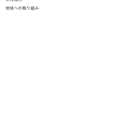
地域への取り組み
国際交流活動
研究・社会連携
研究等の発表活動
外部委員会活動
講演会・研修会への講師派遣活動
お問い合わせ
個人情報保護方針
よくあるご質問
サイトマップ
リンク