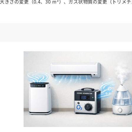
3
さの変更（0.4、30 m
）、ガス状物質の変更（トリメチ