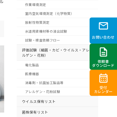
ル
作業環境測定
室内空気環境測定（化学物質）
放射性物質測定
mail
水道用資機材等の浸出試験
お問い合わせ
試験・検査依頼フロー
description
評価試験（細菌・カビ・ウイルス・アレ
ルゲン・花粉）
依頼書
電化製品
ダウンロード
医療機器
calendar_month
消毒剤・抗菌加工製品等
受付
カレンダー
アレルゲン・花粉試験
ウイルス保有リスト
菌株保有リスト