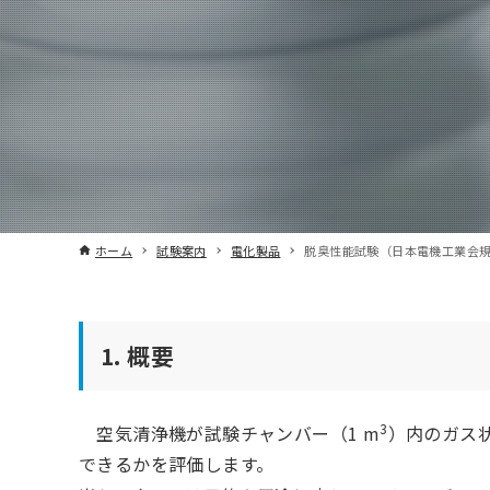
ホーム
試験案内
電化製品
脱臭性能試験（日本電機工業会規格 
1. 概要
3
空気清浄機が試験チャンバー（1 m
）内のガス
できるかを評価します。