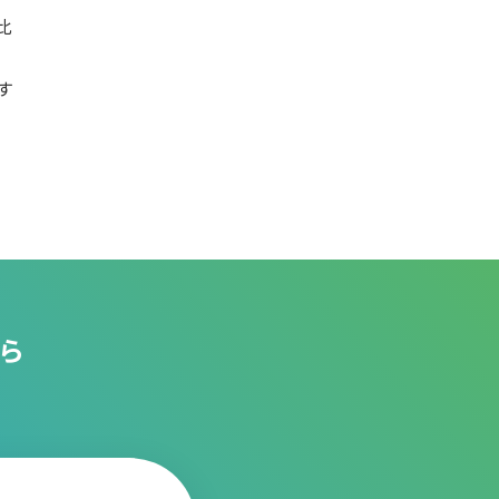
比
す
ら