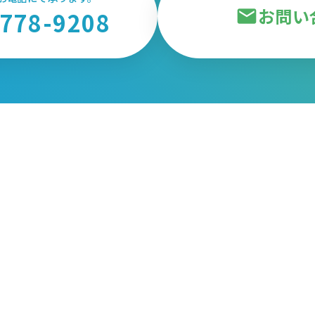
お問い
mail
-778-9208
トップ
お知らせ
試験案内
センターについて
検査・測定
センター概要
評価試験（細菌・カビ・ウ
SDGsへの取り組み
イルス・アレルゲン・花
情報館
粉）
アクセス
ウイルス保有リスト
公益事業
菌株保有リスト
環境科学セミナー
設備一覧
研究協力