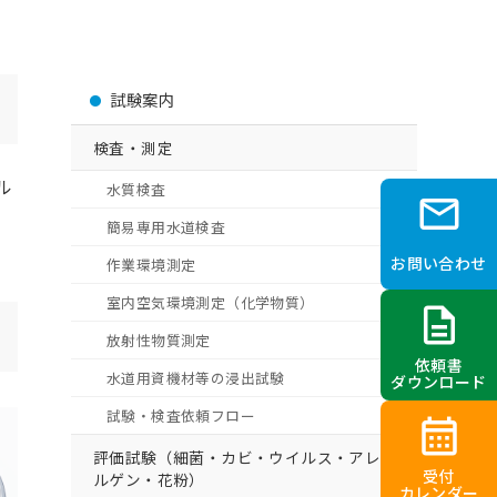
試験案内
検査・測定
ル
水質検査
mail
簡易専用水道検査
お問い合わせ
作業環境測定
室内空気環境測定（化学物質）
description
放射性物質測定
依頼書
水道用資機材等の浸出試験
ダウンロード
試験・検査依頼フロー
calendar_month
評価試験（細菌・カビ・ウイルス・アレ
受付
ルゲン・花粉）
カレンダー