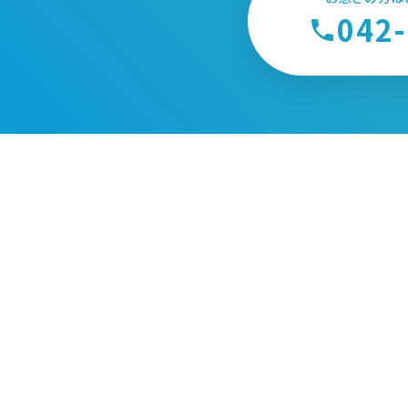
042
phone
一般財団法人 北里環境科学センター
〒252-0329
神奈川県相模原市南区北里1-15-1
TEL：042-778-9208
FAX：042-778-4551